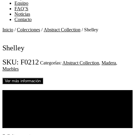
Equipo
FAQ’S
Noticias
Contacto
Inicio
/
Colecciones
/
Abstract Collection
/ Shelley
Shelley
SKU:
F0212
Categorías:
Abstract Collection
,
Madera
,
Muebles
Ver más información
01
Shelley
REF. F0212
Pino
Ver diseño completo
Medidas 250
x
210 cm
Solicitar muestra