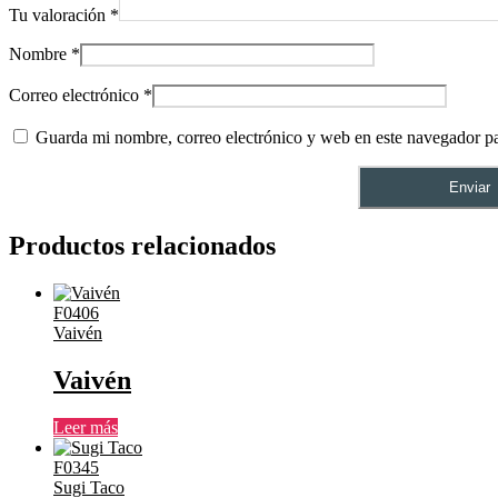
Tu valoración
*
Nombre
*
Correo electrónico
*
Guarda mi nombre, correo electrónico y web en este navegador p
Productos relacionados
F0406
Vaivén
Vaivén
Leer más
F0345
Sugi Taco