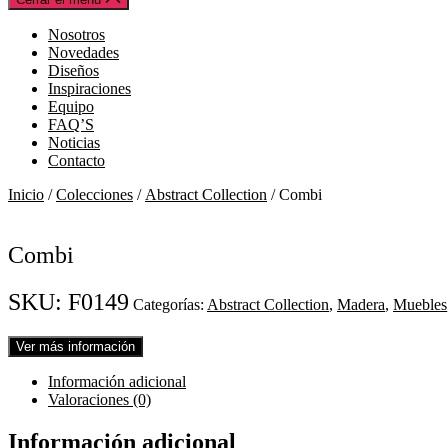
Nosotros
Novedades
Diseños
Inspiraciones
Equipo
FAQ’S
Noticias
Contacto
Inicio
/
Colecciones
/
Abstract Collection
/ Combi
Combi
SKU:
F0149
Categorías:
Abstract Collection
,
Madera
,
Muebles
Ver más información
Información adicional
Valoraciones (0)
Información adicional