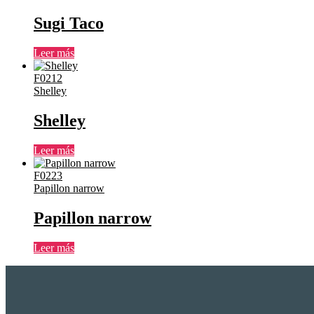
Sugi Taco
Leer más
F0212
Shelley
Shelley
Leer más
F0223
Papillon narrow
Papillon narrow
Leer más