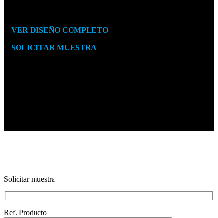
04
Panamá
REF. F0824
Roble
VER DISEÑO COMPLETO
Medidas 250
x
210 cm
SOLICITAR MUESTRA
Colores de colección
02
03
04
Renders
Solicitar muestra
Ref. Producto