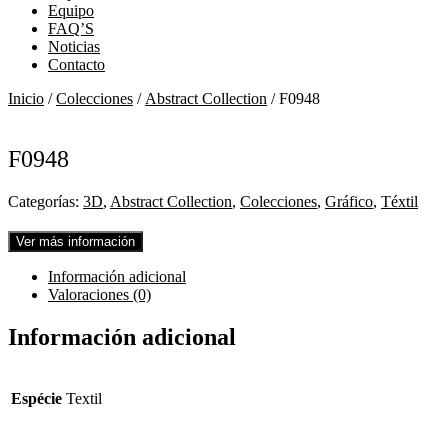
Equipo
FAQ’S
Noticias
Contacto
Inicio
/
Colecciones
/
Abstract Collection
/ F0948
F0948
Categorías:
3D
,
Abstract Collection
,
Colecciones
,
Gráfico
,
Téxtil
Ver más información
Información adicional
Valoraciones (0)
Información adicional
Espécie
Textil