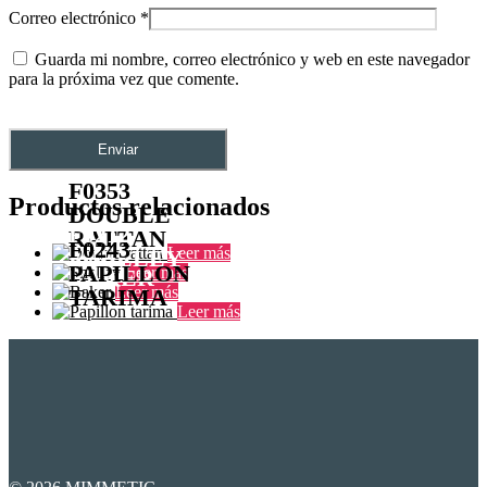
Correo electrónico
*
Guarda mi nombre, correo electrónico y web en este navegador
para la próxima vez que comente.
F0353
Productos relacionados
DOUBLE
F0212
RATTAN
F0243
F0013
Leer más
SHELLEY
PAPILLON
Leer más
BAKER
Leer más
TARIMA
Leer más