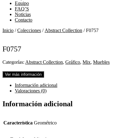
Equipo
FAQ’S
Noticias
Contacto
Inicio
/
Colecciones
/
Abstract Collection
/ F0757
F0757
Categorías:
Abstract Collection
,
Gráfico
,
Mix
,
Muebles
Ver más información
Información adicional
Valoraciones (0)
Información adicional
Característica
Geométrico