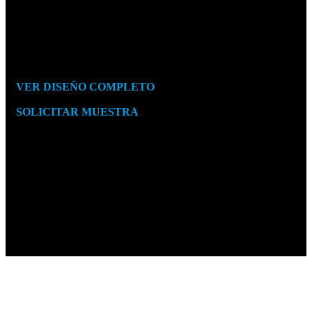
05
06
F0256
REF.
Textil
VER DISEÑO COMPLETO
Medidas 250
x
210 cm
SOLICITAR MUESTRA
Colores de colección
02
03
04
05
06