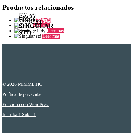
Productos relacionados
F0212
F0199
F0149
SHELLEY
F0266
ERMITAGE
Leer más
COMBI
SINGULAR
Leer más
INDY
Leer más
STD
Leer más
© 2026
MIMMETIC
Política de privacidad
Funciona con WordPress
Ir arriba
↑
Subir
↑