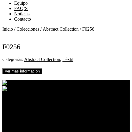
Equipo
FAQ’S
Noticias
Contacto
Inicio
/
Colecciones
/
Abstract Collection
/ F0256
F0256
Categorías:
Abstract Collection
,
Téxtil
Ver más información
01
02
03
04