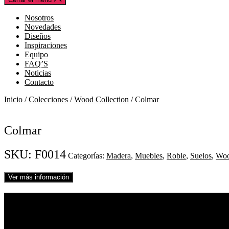
Nosotros
Novedades
Diseños
Inspiraciones
Equipo
FAQ’S
Noticias
Contacto
Inicio
/
Colecciones
/
Wood Collection
/ Colmar
Colmar
SKU:
F0014
Categorías:
Madera
,
Muebles
,
Roble
,
Suelos
,
Woo
Ver más información
01
Colmar
REF. F0014
Roble