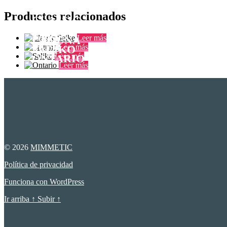
F0168
Productos relacionados
CLASSIC
F0179
SEIKE
F0069
Leer más
LAGUNA
F0193
Leer más
SALIKO
Leer más
ONTARIO
Leer más
© 2026
MIMMETIC
Política de privacidad
Funciona con WordPress
Ir arriba
↑
Subir
↑