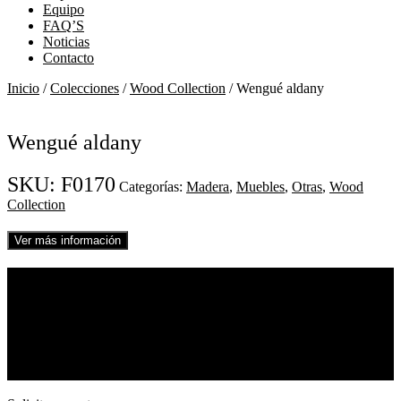
Equipo
FAQ’S
Noticias
Contacto
Inicio
/
Colecciones
/
Wood Collection
/ Wengué aldany
Wengué aldany
SKU:
F0170
Categorías:
Madera
,
Muebles
,
Otras
,
Wood
Collection
Ver más información
01
Wengué aldany
REF. F0170
Wengué
Ver diseño completo
Medidas 250
x
210 mm
Solicitar muestra