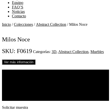
Equipo
FAQ’S
Noticias
Contacto
Inicio
/
Colecciones
/
Abstract Collection
/ Milos Noce
Milos Noce
SKU:
F0619
Categorías:
3D
,
Abstract Collection
,
Muebles
Ver más información
01
Milos Noce
REF. F0619
Roble
Ver diseño completo
Medidas 250
x
210 cm
Solicitar muestra
Solicitar muestra