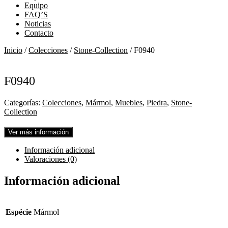
Equipo
FAQ’S
Noticias
Contacto
Inicio
/
Colecciones
/
Stone-Collection
/ F0940
F0940
Categorías:
Colecciones
,
Mármol
,
Muebles
,
Piedra
,
Stone-
Collection
Ver más información
Información adicional
Valoraciones (0)
Información adicional
Espécie
Mármol