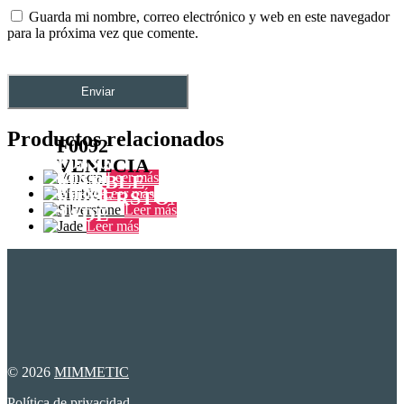
Guarda mi nombre, correo electrónico y web en este navegador
para la próxima vez que comente.
Productos relacionados
F0092
F0330
VENECIA
F0351
Leer más
MARBLE
F0328
Leer más
SILVERSTONE
Leer más
JADE
Leer más
© 2026
MIMMETIC
Política de privacidad