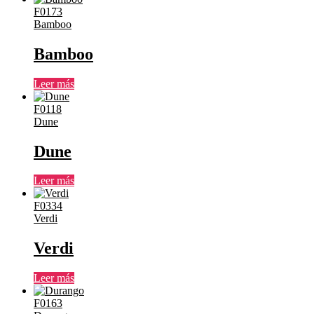
F0173
Bamboo
Bamboo
Leer más
F0118
Dune
Dune
Leer más
F0334
Verdi
Verdi
Leer más
F0163