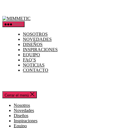
Saltar
al
contenido
MIMMETIC
Menú
NOSOTROS
NOVEDADES
DISEÑOS
INSPIRACIONES
EQUIPO
FAQ’S
NOTICIAS
CONTACTO
Cerrar el menú
Nosotros
Novedades
Diseños
Inspiraciones
Equipo