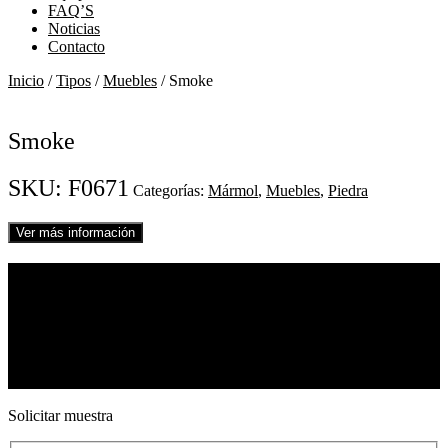
FAQ’S
Noticias
Contacto
Inicio
/
Tipos
/
Muebles
/ Smoke
Smoke
SKU:
F0671
Categorías:
Mármol
,
Muebles
,
Piedra
Ver más información
01
Smoke
REF. F0671
Mármol
Ver diseño completo
Medidas 122
x
250 cm
Solicitar muestra
Solicitar muestra