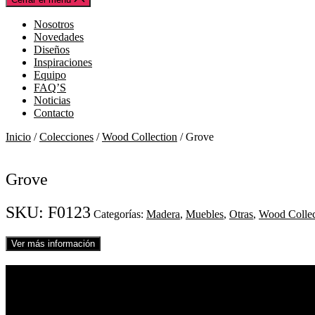
Nosotros
Novedades
Diseños
Inspiraciones
Equipo
FAQ’S
Noticias
Contacto
Inicio
/
Colecciones
/
Wood Collection
/ Grove
Grove
SKU:
F0123
Categorías:
Madera
,
Muebles
,
Otras
,
Wood Collec
Ver más información
01
Grove
REF. F0123
Cerezo